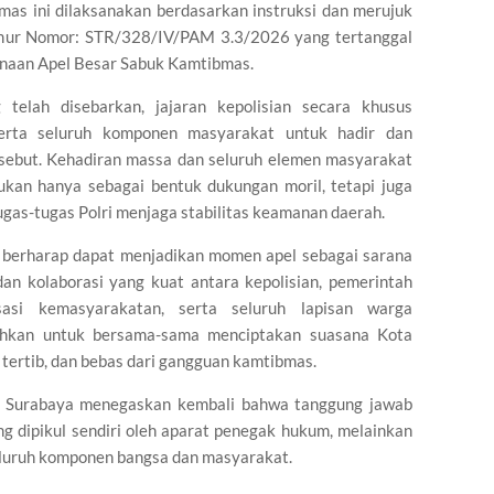
as ini dilaksanakan berdasarkan instruksi dan merujuk
imur Nomor: STR/328/IV/PAM 3.3/2026 yang tertanggal
anaan Apel Besar Sabuk Kamtibmas.
telah disebarkan, jajaran kepolisian secara khusus
a seluruh komponen masyarakat untuk hadir dan
ersebut. Kehadiran massa dan seluruh elemen masyarakat
 bukan hanya sebagai bentuk dukungan moril, tetapi juga
as-tugas Polri menjaga stabilitas keamanan daerah.
ur berharap dapat menjadikan momen apel sebagai sarana
an kolaborasi yang kuat antara kepolisian, pemerintah
si kemasyarakatan, serta seluruh lapisan warga
utuhkan untuk bersama-sama menciptakan suasana Kota
tertib, dan bebas dari gangguan kamtibmas.
ta Surabaya menegaskan kembali bahwa tanggung jawab
 dipikul sendiri oleh aparat penegak hukum, melainkan
luruh komponen bangsa dan masyarakat.