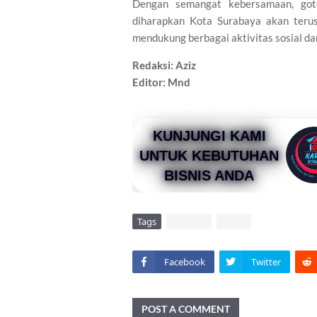
Dengan semangat kebersamaan, goton
diharapkan Kota Surabaya akan terus
mendukung berbagai aktivitas sosial d
Redaksi: Aziz
Editor: Mnd
KUNJUNGI KAMI
UNTUK KEBUTUHAN
BISNIS ANDA
Tags
DAERAH
VIRAL
Facebook
Twitter
POST A COMMENT