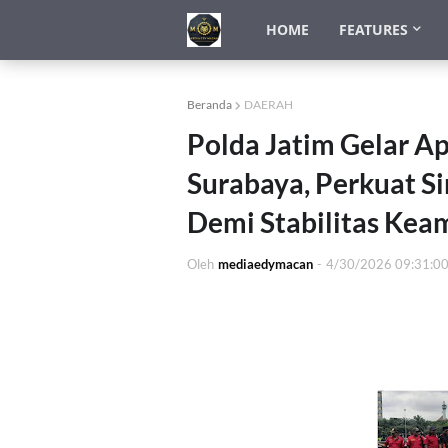
HOME
FEATURES
Beranda
DAERAH
Polda Jatim Gelar A
Surabaya, Perkuat Si
Demi Stabilitas Kea
Oleh
mediaedymacan
-
4/30/2026 09:31:0