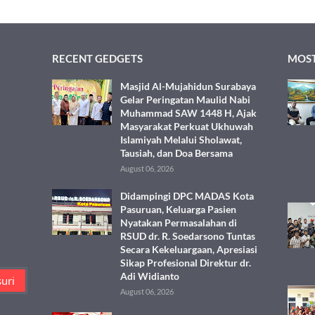
RECENT GEDGETS
MOST
Masjid Al-Mujahidun Surabaya
Gelar Peringatan Maulid Nabi
Muhammad SAW 1448 H, Ajak
Masyarakat Perkuat Ukhuwah
Islamiyah Melalui Sholawat,
Tausiah, dan Doa Bersama
August 06, 2026
Didampingi DPC MADAS Kota
Pasuruan, Keluarga Pasien
Nyatakan Permasalahan di
RSUD dr. R. Soedarsono Tuntas
Secara Kekeluargaan, Apresiasi
Sikap Profesional Direktur dr.
Adi Widianto
August 06, 2026