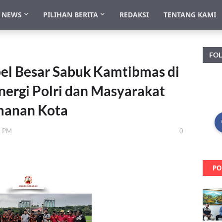
NEWS
PILIHAN BERITA
REDAKSI
TENTANG KAMI
FO
pel Besar Sabuk Kamtibmas di
nergi Polri dan Masyarakat
manan Kota
0 PM
0
PO