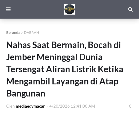
Beranda
DAERAH
Nahas Saat Bermain, Bocah di
Jember Meninggal Dunia
Tersengat Aliran Listrik Ketika
Mengambil Layangan di Atap
Bangunan
Oleh
mediaedymacan
-
4/20/2026 12:41:00 AM
0