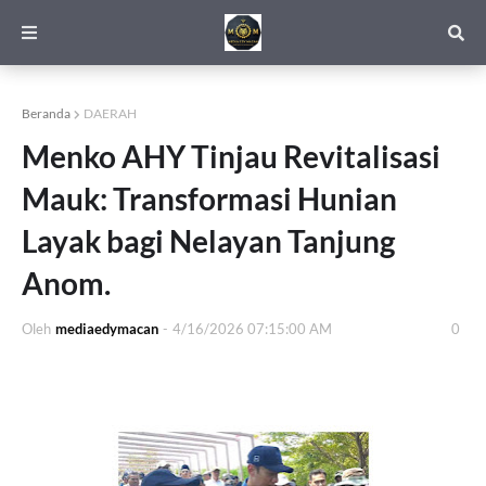
Beranda
DAERAH
Menko AHY Tinjau Revitalisasi
Mauk: Transformasi Hunian
Layak bagi Nelayan Tanjung
Anom.
Oleh
mediaedymacan
-
4/16/2026 07:15:00 AM
0